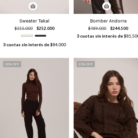
Sweater Takal
Bomber Andorra
$315.000
$252.000
$489.000
$244.500
3
cuotas sin interés de
$81.50
3
cuotas sin interés de
$84.000
30
% OFF
25
% OFF