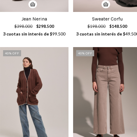
Jean Nerina
Sweater Corfu
$398.000
$298.500
$198.000
$148.500
3
cuotas sin interés de
$99.500
3
cuotas sin interés de
$49.50
40
% OFF
40
% OFF