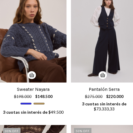
Sweater Nayara
Pantalón Serra
$198.000
$148.500
$275.000
$220.000
3
cuotas sin interés de
$73.333,33
3
cuotas sin interés de
$49.500
30
% OFF
50
% OFF