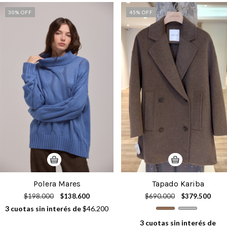
30
% OFF
45
% OFF
Polera Mares
Tapado Kariba
$198.000
$138.600
$690.000
$379.500
3
cuotas sin interés de
$46.200
3
cuotas sin interés de