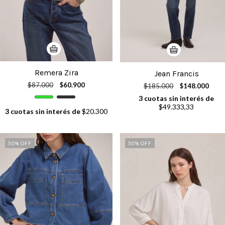
Remera Zira
Jean Francis
$87.000
$60.900
$185.000
$148.000
3
cuotas sin interés de
$49.333,33
3
cuotas sin interés de
$20.300
50
% OFF
50
% OFF