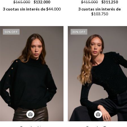
$165.000
$132.000
$415.000
$311.250
3
cuotas sin interés de
$44.000
3
cuotas sin interés de
$103.750
50
% OFF
30
% OFF