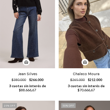
Jean Silves
Chaleco Moura
$380.000
$266.000
$265.000
$212.000
3
cuotas sin interés de
3
cuotas sin interés de
$88.666,67
$70.666,67
25
% OFF
50
% OFF