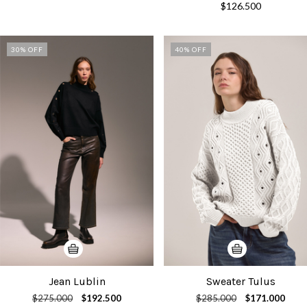
$126.500
30
% OFF
40
% OFF
Jean Lublin
Sweater Tulus
$275.000
$192.500
$285.000
$171.000