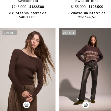
Sweater Lia
Sweater Tona
$245.000
$122.500
$155.000
$108.500
3
cuotas sin interés de
3
cuotas sin interés de
$40.833,33
$36.166,67
30
% OFF
25
% OFF