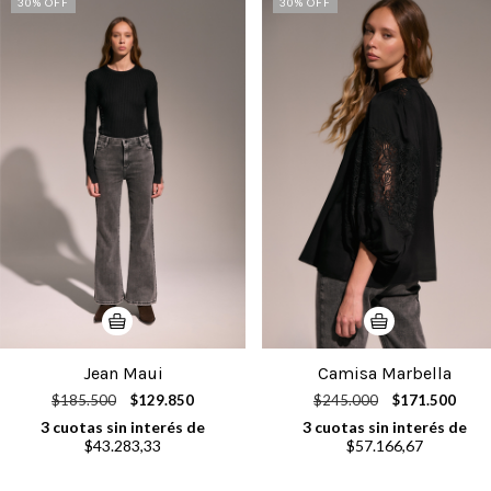
30
% OFF
30
% OFF
Jean Maui
Camisa Marbella
$185.500
$129.850
$245.000
$171.500
3
cuotas sin interés de
3
cuotas sin interés de
$43.283,33
$57.166,67