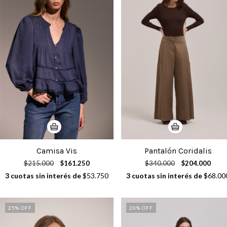
Camisa Vis
Pantalón Coridalis
$215.000
$161.250
$340.000
$204.000
3
cuotas sin interés de
$53.750
3
cuotas sin interés de
$68.00
25
% OFF
20
% OFF