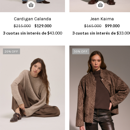
Cardigan Calanda
Jean Kaima
$215.000
$129.000
$165.000
$99.000
3
cuotas sin interés de
$43.000
3
cuotas sin interés de
$33.00
20
% OFF
50
% OFF