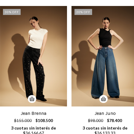
30
% OFF
20
% OFF
Jean Brenna
Jean Juno
$155.000
$108.500
$98.000
$78.400
3
cuotas sin interés de
3
cuotas sin interés de
$36.166,67
$26.133,33