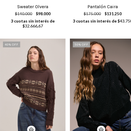
Sweater Olvera
Pantalón Caira
$140.000
$98.000
$175.000
$131.250
3
cuotas sin interés de
3
cuotas sin interés de
$43.75
$32.666,67
40
% OFF
50
% OFF