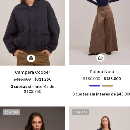
Polera Noia
Campera Cooper
$180.000
$135.000
$415.000
$311.250
3
cuotas sin interés de
$103.750
3
cuotas sin interés de
$45.00
25
% OFF
30
% OFF