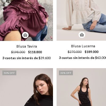
Blusa Lucerna
Blusa Tavira
$270.000
$189.000
$198.000
$118.800
3
cuotas sin interés de
$63.00
3
cuotas sin interés de
$39.600
50
% OFF
30
% OFF