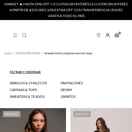
MARKET 🔥 HASTA 50% OFF + 3 CUOTAS SIN INTERÉS | 6 CUOTAS SIN INTERÉS
A PARTIR DE $350.000 | 10% EXTRA OFF CON TRANSFERENCIA | ENVÍO
GRATIS A TODO EL PAÍS
0
Inicio
/
COLECCIÓN FW26
/
breadcrumbs.especial-camisas-tops
FILTRAR Y ORDENAR
ABRIGOS & CHALECOS
PANTALONES
CAMISAS & TOPS
DENIM
SWEATERS & TEJIDOS
ZAPATOS
40
% OFF
30
% OFF