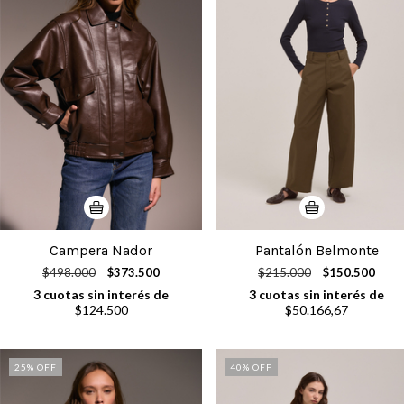
Campera Nador
Pantalón Belmonte
$498.000
$373.500
$215.000
$150.500
3
cuotas sin interés de
3
cuotas sin interés de
$124.500
$50.166,67
25
% OFF
40
% OFF