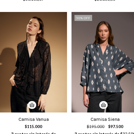
50
% OFF
Camisa Siena
Camisa Vanua
$195.000
$97.500
$115.000
3
cuotas sin interés de
$32.50
3
cuotas sin interés de