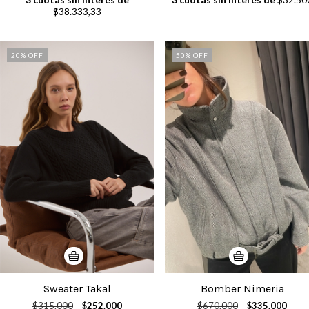
$38.333,33
20
% OFF
50
% OFF
Sweater Takal
Bomber Nimeria
$315.000
$252.000
$670.000
$335.000