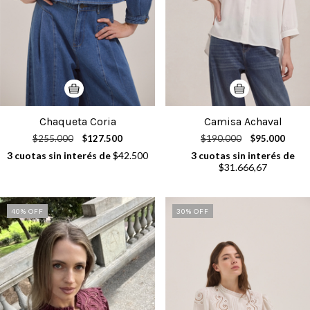
Chaqueta Coria
Camisa Achaval
$255.000
$127.500
$190.000
$95.000
3
cuotas sin interés de
$42.500
3
cuotas sin interés de
$31.666,67
40
% OFF
30
% OFF