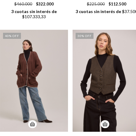
$460.000
$322.000
$225.000
$112.500
3
cuotas sin interés de
3
cuotas sin interés de
$37.50
$107.333,33
40
% OFF
30
% OFF