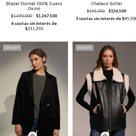
Blazer Dorval 100% Cuero
Chaleco Soller
Ovino
$195.000
$136.500
$1.690.000
$1.267.500
3
cuotas sin interés de
$45.50
6
cuotas sin interés de
$211.250
50
% OFF
30
% OFF