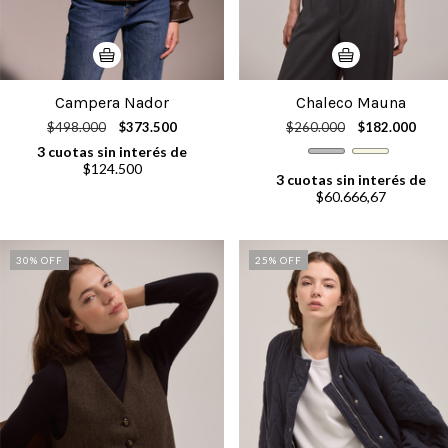
Campera Nador
Chaleco Mauna
$498.000
$373.500
$260.000
$182.000
3
cuotas sin interés de
$124.500
3
cuotas sin interés de
$60.666,67
30
% OFF
25
% OFF