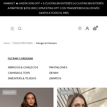
MARKET 🔥 HASTA 50% OFF + 3 CUOTAS SIN INTERÉS | 6 CUOTAS SIN INTERÉS
A PARTIR DE $350.000 | 10% EXTRA OFF CON TRANSFERENCIA | ENVÍO
GRATIS A TODO EL PAÍS
0
Inicio
/
COLECCIÓN FW26
/
Abrigos & Chalecos
FILTRAR Y ORDENAR
ABRIGOS & CHALECOS
PANTALONES
CAMISAS & TOPS
DENIM
SWEATERS & TEJIDOS
ZAPATOS
50
% OFF
20
% OFF