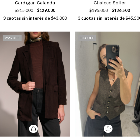
Cardigan Calanda
Chaleco Soller
$215.000
$129.000
$195.000
$136.500
3
cuotas sin interés de
$43.000
3
cuotas sin interés de
$45.50
25
% OFF
30
% OFF