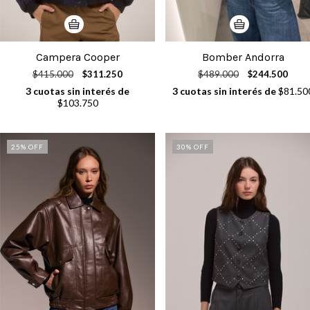
Campera Cooper
Bomber Andorra
$415.000
$311.250
$489.000
$244.500
3
cuotas sin interés de
3
cuotas sin interés de
$81.50
$103.750
25
% OFF
30
% OFF