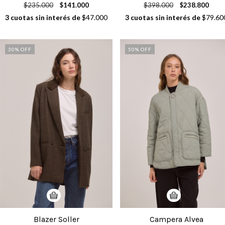
$235.000
$141.000
$398.000
$238.800
3
cuotas sin interés de
$47.000
3
cuotas sin interés de
$79.60
30
% OFF
50
% OFF
Blazer Soller
Campera Alvea