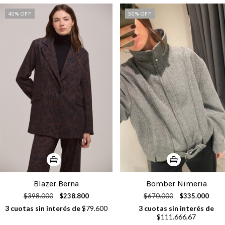
40
% OFF
50
% OFF
Blazer Berna
Bomber Nimeria
$398.000
$238.800
$670.000
$335.000
3
cuotas sin interés de
$79.600
3
cuotas sin interés de
$111.666,67