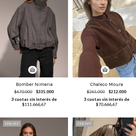
Bomber Nimeria
Chaleco Moura
$670.000
$335.000
$265.000
$212.000
3
cuotas sin interés de
3
cuotas sin interés de
$111.666,67
$70.666,67
50
% OFF
25
% OFF