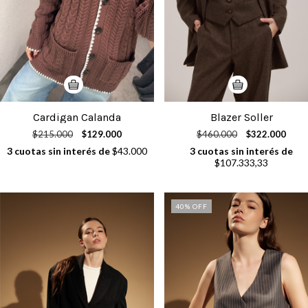
Blazer Soller
Cardigan Calanda
$460.000
$322.000
$215.000
$129.000
3
cuotas sin interés de
3
cuotas sin interés de
$43.000
$107.333,33
40
% OFF