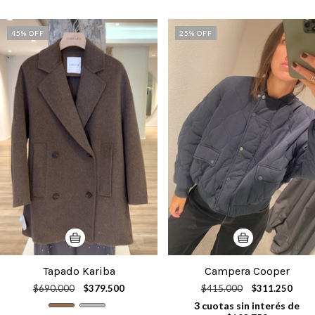
45
% OFF
25
% OFF
Tapado Kariba
Campera Cooper
$690.000
$379.500
$415.000
$311.250
3
cuotas sin interés de