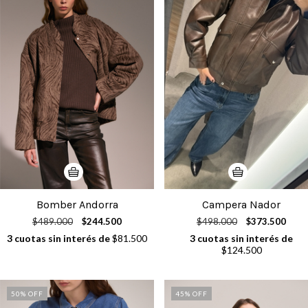
Bomber Andorra
Campera Nador
$489.000
$244.500
$498.000
$373.500
3
cuotas sin interés de
$81.500
3
cuotas sin interés de
$124.500
50
% OFF
45
% OFF