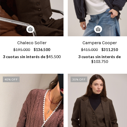
Chaleco Soller
Campera Cooper
$195.000
$136.500
$415.000
$311.250
3
cuotas sin interés de
$45.500
3
cuotas sin interés de
$103.750
40
% OFF
30
% OFF