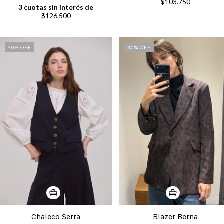
$103.750
3
cuotas sin interés de
$126.500
40
% OFF
40
% OFF
Chaleco Serra
Blazer Berna