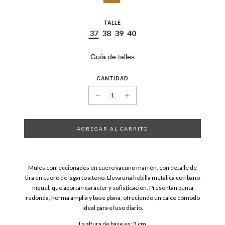
TALLE
37
38
39
40
Guía de talles
CANTIDAD
Mules confeccionados en cuero vacuno marrón, con detalle de
tira en cuero de lagarto a tono. Lleva una hebilla metálica con baño
níquel, que aportan carácter y sofisticación. Presentan punta
redonda, horma amplia y base plana, ofreciendo un calce cómodo
ideal para el uso diario.
La altura de base es: 3 cm