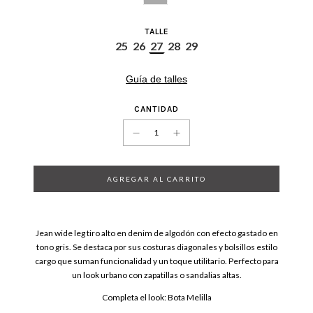
TALLE
25
26
27
28
29
Guía de talles
CANTIDAD
Jean wide leg tiro alto en denim de algodón con efecto gastado en
tono gris. Se destaca por sus costuras diagonales y bolsillos estilo
cargo que suman funcionalidad y un toque utilitario. Perfecto para
un look urbano con zapatillas o sandalias altas.
Completa el look:
Bota Melilla