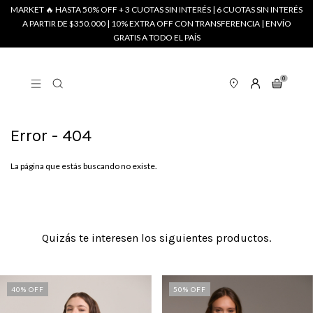
MARKET 🔥 HASTA 50% OFF + 3 CUOTAS SIN INTERÉS | 6 CUOTAS SIN INTERÉS
A PARTIR DE $350.000 | 10% EXTRA OFF CON TRANSFERENCIA | ENVÍO
GRATIS A TODO EL PAÍS
0
Error - 404
La página que estás buscando no existe.
Quizás te interesen los siguientes productos.
40
% OFF
50
% OFF