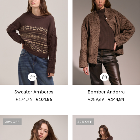
Sweater Amberes
Bomber Andorra
€174,76
€104,86
€289,69
€144,84
30
% OFF
30
% OFF