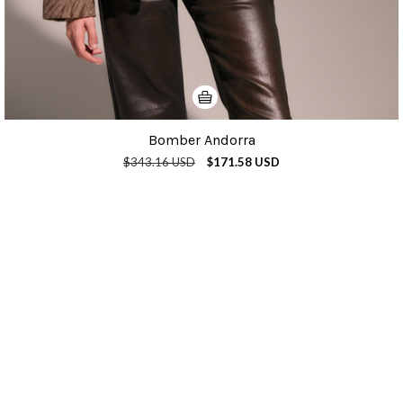
Bomber Andorra
$343.16 USD
$171.58 USD