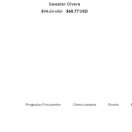
Sweater Olvera
$98.25 USD
$68.77 USD
Preguntas Frecuentes
Cómo comprar
Envíos