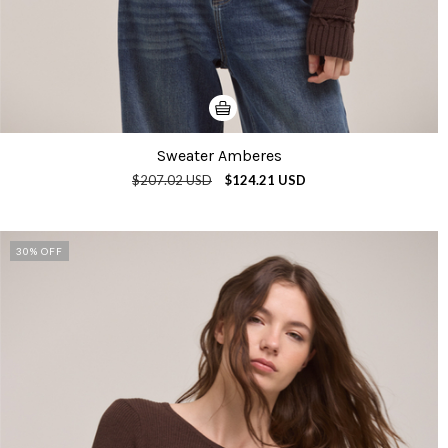
Sweater Amberes
$207.02 USD
$124.21 USD
30
% OFF